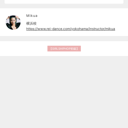
Mikua
横浜校
https://www.rei-dance.com/yokohama/instructor/mikua
【GIRLSHIPHOP初級】