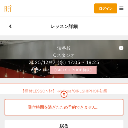
ログイン
レッスン詳細
渋谷校
Cスタジオ
2025/12/17
(水)
17:05 - 18:25
Mikua
【GIRLSHIPHOP初級】
【振替LESSON枠】→Mikua/GIRLSHIPHOP初級
ーーー
※スニーカーをご持参ください。
受付時間を過ぎたため予約できません。
戻る