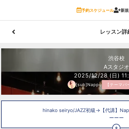
予約スケジュール
新規
レッスン詳
渋谷校
Aスタジ
2025/12/28
(日)
11
[sub]Nappo
【テーマパ
hinako seiryo/JAZZ初級→【代講
ーーー