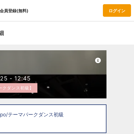
会員登録(無料)
ログイン
細
オ
:25 - 12:45
ークダンス初級】
】Nappo/テーマパークダンス初級