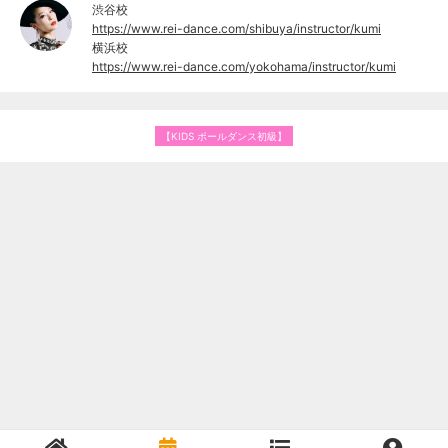
渋谷校
https://www.rei-dance.com/shibuya/instructor/kumi
横浜校
https://www.rei-dance.com/yokohama/instructor/kumi
【KIDS ポールダンス初級】