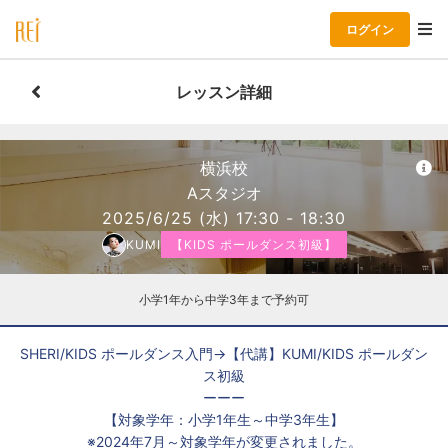
ログイン
レッスン詳細
横浜校
Aスタジオ
2025/6/25
(水)
17:30 - 18:30
KUMI
【KIDS ポールダンス初級】
小学1年から中学3年まで予約可
SHERI/KIDS ポールダンス入門→【代講】KUMI/KIDS ポールダン
ス初級
ーーー
【対象学年：小学1年生～中学3年生】
※2024年7月～対象学年が変更されました。