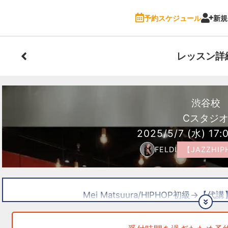
予約スケジュール
新規
レッスン詳
渋谷校
Cスタジ
2025/5/7
(水)
17:
FELDI
【JAZZHI
Mei Matsuura/HIPHOP初級→【代講】
ーーー
スニーカーをご持参