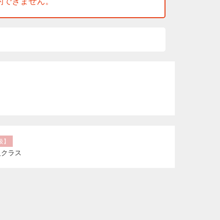
約できません。
初級】
級クラス