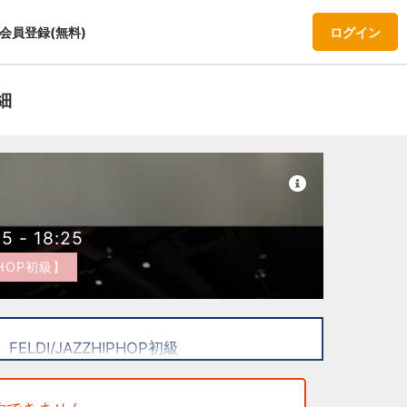
会員登録(無料)
ログイン
細
オ
05 - 18:25
PHOP初級】
FELDI/JAZZHIPHOP初級
ください