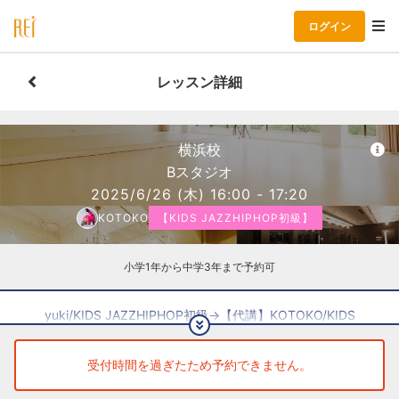
ログイン
レッスン詳細
横浜校
Bスタジオ
2025/6/26
(木)
16:00 - 17:20
KOTOKO
【KIDS JAZZHIPHOP初級】
小学1年から中学3年まで予約可
yuki/KIDS JAZZHIPHOP初級→【代講】KOTOKO/KIDS
JAZZHIPHOP初級
ーーー
受付時間を過ぎたため予約できません。
【対象学年：小学1年生〜中学3年生】
【スニーカーが必要です】