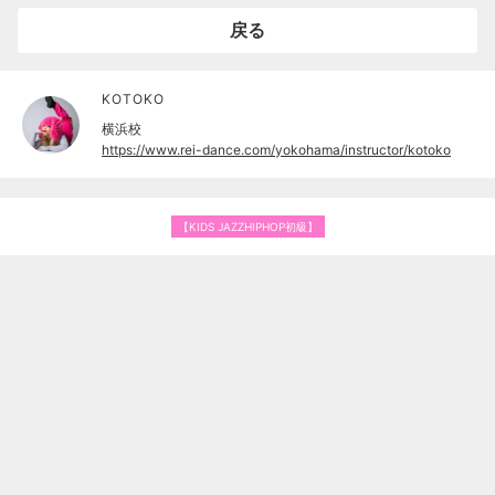
戻る
KOTOKO
横浜校
https://www.rei-dance.com/yokohama/instructor/kotoko
【KIDS JAZZHIPHOP初級】